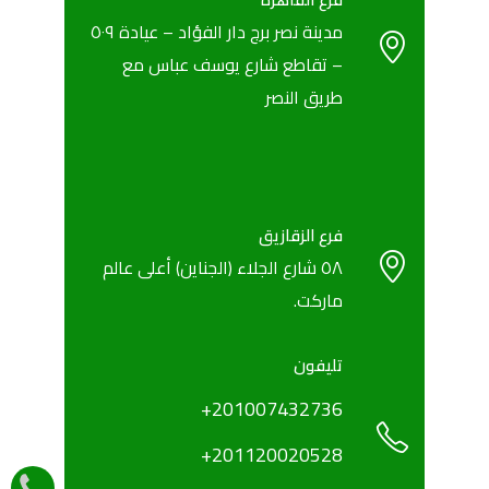
مدينة نصر برج دار الفؤاد – عيادة ٥٠٩
– تقاطع شارع يوسف عباس مع
طريق النصر
فرع الزقازيق
٥٨ شارع الجلاء (الجناين) أعلى عالم
ماركت.
تليفون
+201007432736
+201120020528