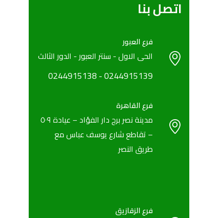
اتصل بنا
فرع العبور
الحى الاول - سنتر العبور - الدور الثالث
0244915138
- ‎
‎0244915139
فرع القاهرة
مدينة نصر برج دار الفؤاد – عيادة ٥٠٩
– تقاطع شارع يوسف عباس مع
طريق النصر
فرع الزقازيق