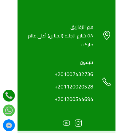
فرع الزقازيق
٥٨ شارع الجلاء (الجناين) أعلى عالم
ماركت.
تليفون
+201007432736
+201120020528
‎+201200544694