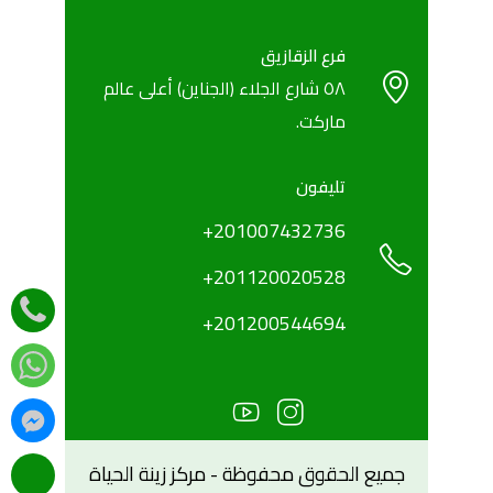
فرع الزقازيق
٥٨ شارع الجلاء (الجناين) أعلى عالم
ماركت.
تليفون
+201007432736
+201120020528
‎+201200544694
جميع الحقوق محفوظة - مركز زينة الحياة