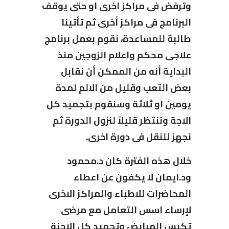
وترفض فى مراكز اخرى او حتى يوقف
البرنامج فى مراكز أخرى ثم تأتينا
طالبة للمساعدة، نقوم بعمل برنامج
علاجى محكم واعلام الزوجين منذ
البداية أنه من الممكن أن نقابل
بعض التعب وقليل من الالم لمدة
يومين او ثلاثة وسنقوم بتجميد كل
الاجة وننتظر قليلاً لنزول الدورة ثم
نجهز للنقل فى دورة اخرى.
خلال هذه الفترة كان د.محمود
ود.ايمان لا يكفون عن اعطاء
المحاضرات للاطباء والمراكز الاخرى
لإرساء اسس التعامل مع مرضى
تكيس المبايض وتجميد كل الاجنة