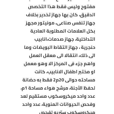
مفتوح وليس فقط هذا التخصص
الدقيق، كان بها جهاز تخدير بخلاف
جهاز تنفس صناعى، مونيتور مجهز
بكل العلامات المطلوبة العادية
التداخلية، جهاز صدمات،انابيب
حنجرية ، جهاز التقاط البويضات وما
الى ذلك، انتقالا الى معقل العمل
واهم جزء فى المركز الا وهو معمل
او مختبر اطفال الانابيب، كانت
مساحته حوالى 20م2 فقط به حضانة
لحفظ الأجنة، مرشح هواء مساحة 1م،
عدد واحد ميكروسكوب مستقيم لعد
وفحص الحيوانات المنوية، عدد واحد
ميكروسكوب ستريو لفحص