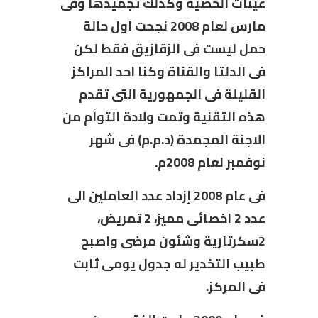
عينات الخصية وكذلك تجميدها وفى
مارس لعام 2008 نجحت اول حالة
حمل ليست فى الزقازيق فقط لكن
فى الدلتا والقناة وكنا احد المراكز
القليلة فى الجمهورية التى تقدم
هذه التقنية وتمت ولادة التوأم من
الاجنة المجمدة (د.م.م) فى شهر
نوفمبر لعام 2008م.
فى عام 2008 إزداد عدد العاملين الى
عدد 2 اخصائى مميز، 2 تمريض،
2سكرتارية وشئون مرضى واصبح
طبيب التخدير له جدول يومى ثابت
فى المركز.