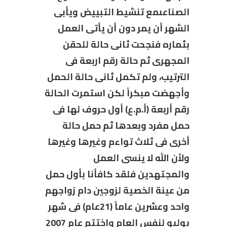
الصناعىمع تنشيط التبييض ويأبى
الشهر أن يمر دون أن يأتى العمل
بثماره فنجحت ثانى حالة للحقن
المجهرى ثم حالة رقم اربعة فى
الترتيب، ولم تكمل ثانى حالة الحمل
وأجهضت مبكراً لكن استمرت الحالة
رقم أربعة (أ.م.ع) أول حروف لها فى
حمل مفرد وبعدها ثم حمل حالة
أخرى فى ثلاث تواءم وغيرها وغيرها
ولأن الله لا ينسى العمل
والمجتهدين فلقد كافأنا بأول حمل
من عينة الخصية لزوجين دام زواجهم
واحد وعشرين عاماً (21عام) فى شهر
يوليو لنفس العام واختتم عام 2007