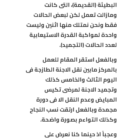
البطيئة (القديمة)، التى كانت
ومازالت تعمل لكن لبعض الحالات
فقط ونحن نمتلك منها اثنين وليست
واحدة لمواكبة القدرة الاستيعابية
لعدد الحالات (التجميد).
وبالفعل استقر المقام للعمل
بالمركز مابين نقل الاجنة الطازجة فى
اليوم الثالث والخامس كذلك
وتجميد الاجنة لمرضى تكيس
المبايض وعدم النقل الا فى دورة
مجمدة وبالفعل ارتقت نسب النجاح
وكذلك التواءم بصورة واضحة.
وعجباً اذ حينما كنا نعرض على