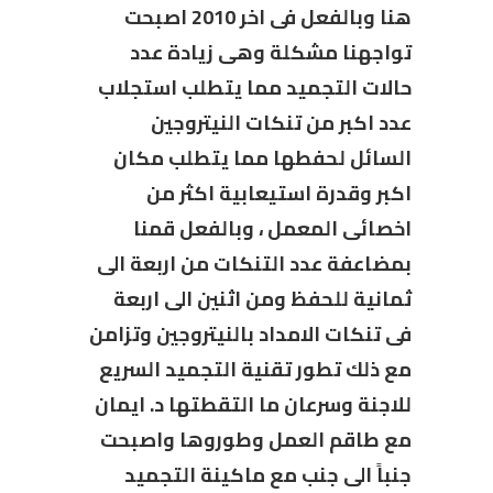
هنا وبالفعل فى اخر 2010 اصبحت
تواجهنا مشكلة وهى زيادة عدد
حالات التجميد مما يتطلب استجلاب
عدد اكبر من تنكات النيتروجين
السائل لحفطها مما يتطلب مكان
اكبر وقدرة استيعابية اكثر من
اخصائى المعمل ، وبالفعل قمنا
بمضاعفة عدد التنكات من اربعة الى
ثمانية للحفظ ومن اثنين الى اربعة
فى تنكات الامداد بالنيتروجين وتزامن
مع ذلك تطور تقنية التجميد السريع
للاجنة وسرعان ما التقطتها د. ايمان
مع طاقم العمل وطوروها واصبحت
جنباً الى جنب مع ماكينة التجميد