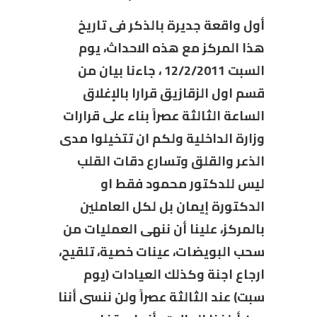
أول واقعة جديرة بالذكر فى تاريخ
هذا المركز مع هذه الاحداث، يوم
السبت 12/2/2011 ، جاءنا بيان من
قسم اول الزقازيق قرارا بالإغلاق
الساعة الثالثة عصراً بناء على قرارات
وزارة الداخلية ولكم ان تتخيلوا مدى
الذعر والقلق وتسارع دقات القلب
ليس للدكتور محمود فقط او
الدكتورة إيمان بل لكل العاملين
بالمركز، علينا أن ننهى العمليات من
سحب البويضات، عينات خصية، تلقيح،
ارجاع اجنة وكذلك العيادات (يوم
سبت) عند الثالثة عصراً ولن ننسى أننا