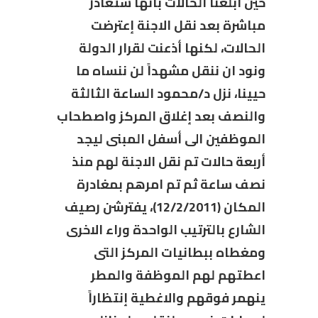
حين أبلغنا الحالات بأنها ستغادر
مباشرة بعد نقل الاجنة إعترضت
الحالات، لكنها أذعنت لقرار الدولة
ونود ان ننقل مشهداً لن ننساه ما
حيينا، نزل د/محمود الساعة الثالثة
والنصف بعد إغلاق المركز واصطحاب
الموظفين الى أسفل المبنى ليجد
أربعة حالات تم نقل الاجنة لهم منذ
نصف ساعة ثم تم امرهم بمغادرة
المكان (12/2/2011)، يفترشن رصيف
الشارع بالترتيب الواحدة وراء الاخرى
ومغطاه ببطانيات المركز التى
اعطتهم لهم الموظفة والمطر
ينهمر فوقهم والاغطية إنتظاراً