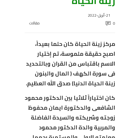
زينة الحياة
21-أبريل-2022
مقالات
0
مركز زينة الحياة كان حلما بعيداً،
اصبح حقيقة ملموسة، تم إختيار
الاسم باقتباس من القران وبالتحديد
فى سورة الكهف ( المال والبنون
زينة الحياة الدنيا) صدق الله العظيم.
كان اختياراً ثلاثيا بين الدكتور محمود
الشافعى والدكتورة ايمان محفوظ
زوجته وشريكته والسيدة الفاضلة
والمربية والدة الدكتور محمود
معلمته الاولى والمستمرة رحمها