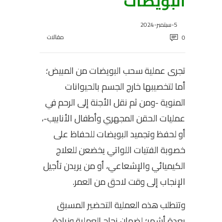
البويضات
5-سبتمبر-2024
مقالات
0
تجرى عملية سحب البويضات من المبيض؛
أما لتخصيبها خارج الجسم بالحيوانات
المنوية -ومن ثم نقل الأجنة إلى الرحم في
عمليات الحقن المجهري وأطفال الأنابيب-،
أو لحفظ وتجميد البويضات للحفاظ على
خصوبة الفتيات اللواتي يخضعن للعلاج
الكيميائي والإشعاعي، أو من يريدن تأجيل
الإنجاب إلى وقت لاحق من العمر.
وتتطلب هذه العملية التحضير المسبق
بعدة أشهر؛ لضمان نجاح العملية وزيادة