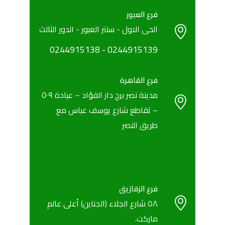
فرع العبور
الحى الاول - سنتر العبور - الدور الثالث
0244915138
- ‎
‎0244915139
فرع القاهرة
مدينة نصر برج دار الفؤاد – عيادة ٥٠٩
– تقاطع شارع يوسف عباس مع
طريق النصر
فرع الزقازيق
٥٨ شارع الجلاء (الجناين) أعلى عالم
ماركت.