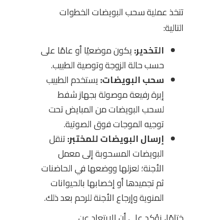
تتخذ عملية سحب البويضات الخطوات
التالية:
التخدير:
يكون موضعيًا أو عامًا على
حسب حالة الزوجة وتوصية الطبيب.
سحب البويضات:
يستخدم الطبيب
إبرة رفيعة موصولة بجهاز شفط
لسحب البويضات من المبايض تحت
توجيه الموجات فوق الصوتية.
إرسال البويضات للمختبر:
تنقل
البويضات المسحوبة إلى معمل
الأجنة؛ لعزلها ووضعها في الحاضنات
ثم تجميدها أو إخصابها بالحيوانات
المنوية وإرجاع الأجنة للرحم بعد ذلك.
ختامًا، نؤكد على أن الابتعاد عن