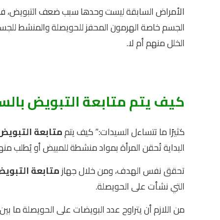
الأمراض السابقة ليست وحدها سبب ضعف التبويض، 
الجسم خاصة الهرمون المحفز للحويصلة والمنشط للجسم 
الخلل منهم أم لا.
كيف يتم
متابعة التبويض
بالسو
كثيرًا ما تتساءل السيدات:” كيف يتم
متابعة التبويض
البداية تُحقن المرأة بمواد منشطة للمبيض أو يُطلب من
تحقق نفس الهدف، ومن خلال جهاز
متابعة التبوي
التي نشأت على الحويصلة.