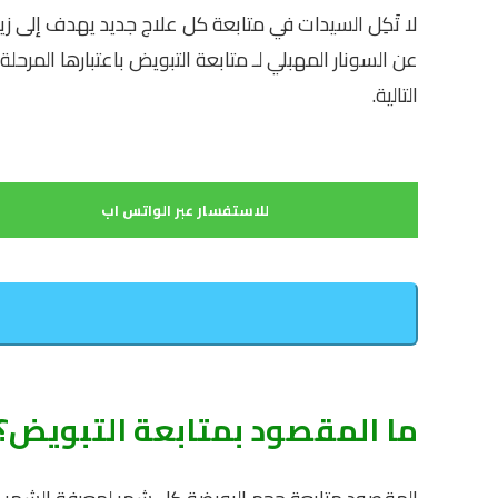
لا تَكِل السيدات في متابعة كل علاج جديد يهدف إلى زي
عن السونار المهبلي لـ
متابعة التبويض
باعتبارها المرحل
التالية.
للاستفسار عبر الواتس اب
ما المقصود بمتابعة التبويض؟