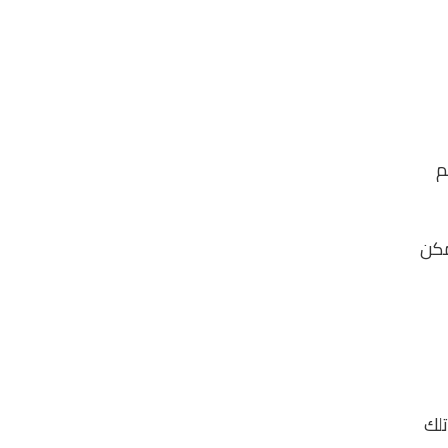
م
مكن
تلك