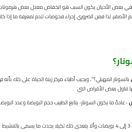
ففي بعض الأحيان يكون السبب هو انخفاض معدل بعض هرمونات
الأصفر، لذا فمن الضروري إجراء فحوصات للدم لمعرفة ما إذا كا
نار؟
بالسونار المهبلي؟”، ويجيب أطباء مركز زينة الحياة على ذلك بأنه ف
ها تناول بعض الأقراص التي
ض
-عادةً ما يكون السونار- يتابع الطبيب حجم البويضة وعدد البويض
من اللازم أن يتراوح عدد البويضات على الحويصلة ما بين 3 إلى 4 بويضات وألا يتعدى ذلك لكيلا يحدث ما يسمى بالتنشيط