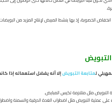
لذي تكون فيه البويضة في أفضل حالاتها حتى الوصول إلى الحجم
رة.
 انخفاض الخصوبة، إذ بها ينشط المبيض لإنتاج المزيد من البويضات
التبويض
مهبلي ل
متابعة التبويض
إلا أنه يفضل استعماله إذا كان
ية التبويض مثل متلازمة تكيس المبايض.
رة على عملية التبويض مثل اضطراب الغدة الدرقية والسمنة واضطرا