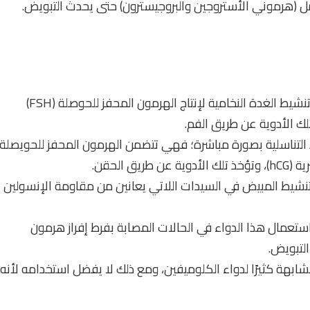
ل (هرموني الأستروجين والبروجيسترون) حتى يحدث التبويض.
كلوميفين (Clomiphene): يعمل هذا الدواء على تنشيط الغدة النخامية لإنتاج الهرمون المحفز للحوصلة (FSH)
د التناسلية بصورة مباشرة؛ فهي تتضمن الهرمون المحفز للحويصلة،
 الحقن.
تخدم هذا الدواء لتنشيط المبيض في السيدات اللاتي يعانين من مقاومة الإنسولين
Bromoc): يوصي الأطباء باستعمال هذا الدواء في الحالات المصابة بفرط إفراز هرمون
لتبويض.
 الدواء بصورة مشابهة كثيرًا لدواء الكلوميفين، ومع ذلك لا يفضل استخدامه لأنه