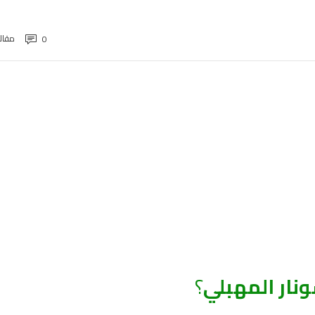
مقال
0
نار المهبلي
؟