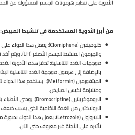
الأدوية على تنظيم هرمونات الجسم المسؤولة عن الحم
من أبرز الأدوية المستخدمة في تنشيط المبيض:
والهرمون المنشط للجسم الأصفر (LH)، ويتم أخذ تلك الأدوية عن طريق الفم.
موجهات الغدد التناسلية: تحفز هذه الأدوية الغد
بالإضافة إلى هرمون موجهة الغدد التناسلية البشرية (hCG)، وتؤخذ تلك الأدوية عن طريق
الميتفورمين (Metformin): يس
ومتلازمة تكيس المبايض.
البروموكريبتين (riptine
البرولاكتين من الغدة النخامية الذي يسبب ضعف ا
الليتروزول (Letrozole): يعمل هذا
تأثيره على الأجنة غير معروف حتى الآن.