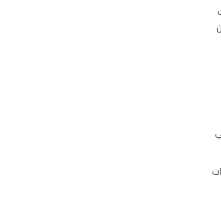
ن
ي
ات