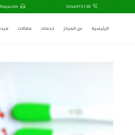
lhaya.com
0244915138
الرئيسية
عن المركز
خدمات
مقالات
ميدي