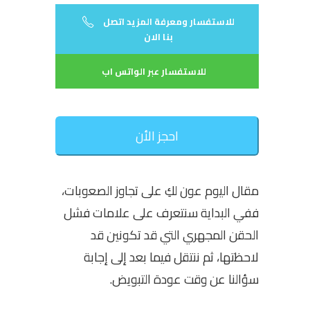
للاستفسار ومعرفة المزيد اتصل
بنا الان
للاستفسار عبر الواتس اب
احجز الأن
مقال اليوم عون لكِ على تجاوز الصعوبات،
ففي البداية سنتعرف على علامات فشل
الحقن المجهري التي قد تكونين قد
لاحظتها، ثم ننتقل فيما بعد إلى إجابة
سؤالنا عن وقت عودة التبويض.