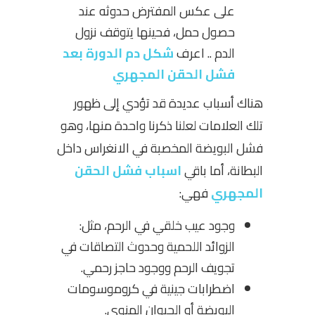
على عكس المفترض حدوثه عند
حصول حمل، فحينها يتوقف نزول
الدم .. اعرف
شكل دم الدورة بعد
فشل الحقن المجهري
هناك أسباب عديدة قد تؤدي إلى ظهور
تلك العلامات لعلنا ذكرنا واحدة منها، وهو
فشل البويضة المخصبة في الانغراس داخل
البطانة، أما باقي
اسباب فشل الحقن
المجهري
فهي:
وجود عيب خلقي في الرحم، مثل:
الزوائد اللحمية وحدوث التصاقات في
تجويف الرحم ووجود حاجز رحمي.
اضطرابات جينية في كروموسومات
البويضة أو الحيوان المنوي.