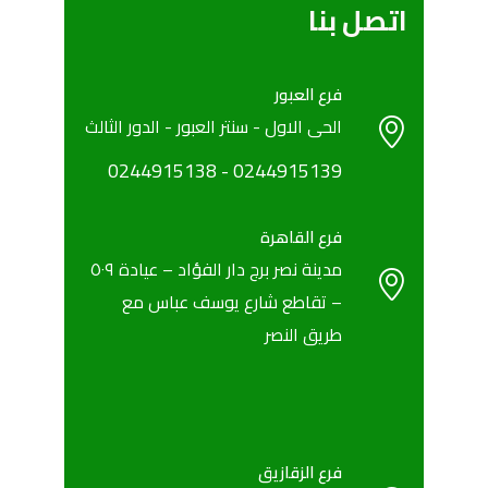
اتصل بنا
فرع العبور
الحى الاول - سنتر العبور - الدور الثالث
0244915138
- ‎
‎0244915139
فرع القاهرة
مدينة نصر برج دار الفؤاد – عيادة ٥٠٩
– تقاطع شارع يوسف عباس مع
طريق النصر
فرع الزقازيق