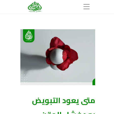
متى يعود التبويض