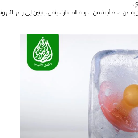
ي.
وية عن عدة أجنة من الدرجة الممتازة، ينُقل جنينين إلى رحم الأم وت