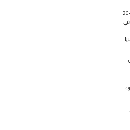
يُجري بإضافة كميات قليلة من مادة الحماية من التجميد (Cryoprotectant) إلى الأجنة مدة 10-20
 في
يا
 هذه الفترة،
نوات،