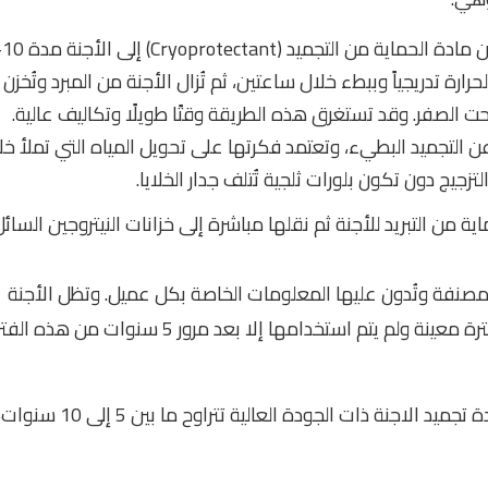
رارة تدريجياً وببطء خلال ساعتين، ثم تُزال الأجنة من المبرد وتُخزن
 التجميد البطيء، وتعتمد فكرتها على تحويل المياه التي تملأ خلا
لتزجيج دون تكون بلورات ثلجية تُتلف جدار الخلايا.
من التبريد للأجنة ثم نقلها مباشرة إلى خزانات النيتروجين السائل
ة مصنفة وتُدون عليها المعلومات الخاصة بكل عميل. وتظل الأجنة
محتفظة بالعمر التي جُمدت فيه، فإذا تم تجميدها في فترة معينة ولم يتم استخدامها إلا بعد مرور 5 سنوات من
وبعد أن ذكرنا كيف تجرى عملية التجميد، نشير إلى أن مدة تجميد الاجنة ذات الجودة العالية تتراوح ما بين 5 إلى 10 س