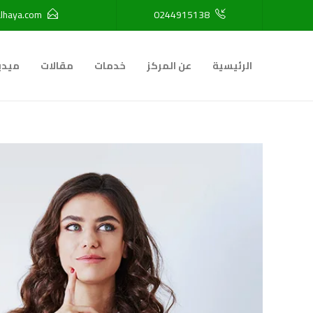
lhaya.com
0244915138
الرئيسية
عن المركز
خدمات
مقالات
ميدي