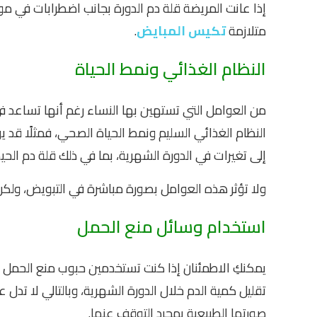
إذا عانت المريضة قلة دم الدورة بجانب اضطرابات في
متلازمة
تكيس المبايض
.
النظام الغذائي ونمط الحياة
من العوامل التي تستهين بها النساء رغم أنها تساعد ف
النظام الغذائي السليم ونمط الحياة الصحي، فمثلًا قد يؤ
إلى تغيرات في الدورة الشهرية، بما في ذلك قلة دم الح
ولا تؤثر هذه العوامل بصورة مباشرة في التبويض، ولك
استخدام وسائل منع الحمل
يمكنكِ الاطمئنان إذا كنت تستخدمين حبوب منع الحمل أو
تقليل كمية الدم خلال الدورة الشهرية، وبالتالي لا تد
صورتها الطبيعية بمجرد التوقف عنها.