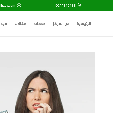
lhaya.com
0244915138
الرئيسية
عن المركز
خدمات
مقالات
ميدي