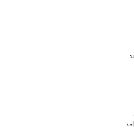
د
إلى