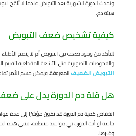
وتحدث الدورة الشهرية بعد التبويض عندما لا تُلقح الب
هيئة دم.
كيفية تشخيص ضعف التبويض
للتأكد من وجود ضعف في التبويض أم لا ينصح الأطباء 
والفحوصات التصويرية مثل الأشعة المقطعية لتقييم ال
التبويض الضعيف
المعروفة. ويمكن حسم الأمر تمامً
هل قلة دم الدورة يدل على ضعف
انخفاض كمية دم الدورة قد تكون مؤشرًا إلى عدة عوامل
خاصة لو أتت الدورة في مواعيد منتظمة، ففي هذه الحا
وغيرها.