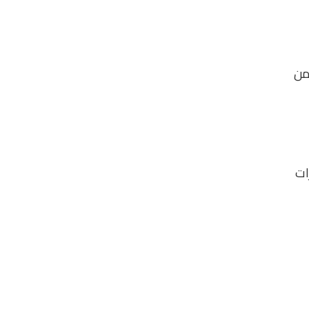
من
ات